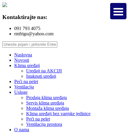
Kontaktirajte nas:
091 793 4075
rmfrigo@yahoo.com
Naslovna
Novosti
Klima uređaji
Uređaji na AKCIJI
Istaknuti uređaji
Peći na pelet
Ventilacija
Usluge
Prodaja klima uređaja
Servis klima uređaja
Montaža klima uređaja
Klima uređaji bez vanjske jedinice
Peći na pelet
Ventilacija prostora
O nama