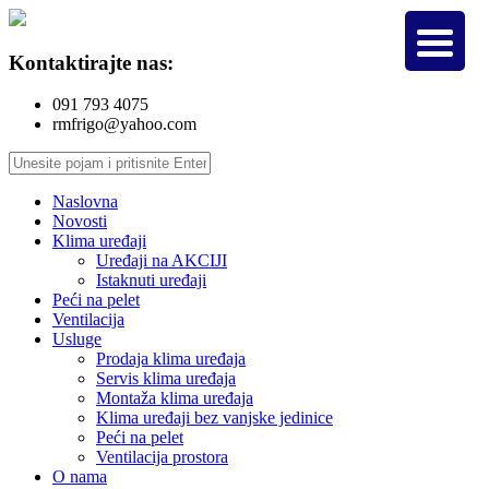
Kontaktirajte nas:
091 793 4075
rmfrigo@yahoo.com
Naslovna
Novosti
Klima uređaji
Uređaji na AKCIJI
Istaknuti uređaji
Peći na pelet
Ventilacija
Usluge
Prodaja klima uređaja
Servis klima uređaja
Montaža klima uređaja
Klima uređaji bez vanjske jedinice
Peći na pelet
Ventilacija prostora
O nama