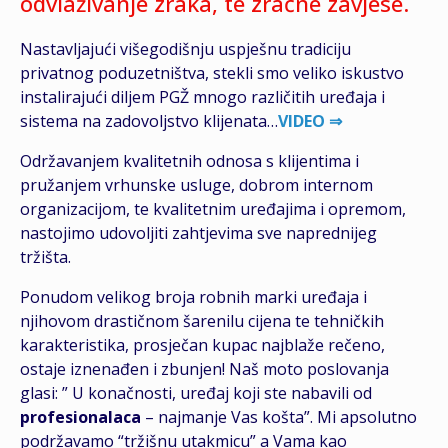
odvlaživanje zraka, te zračne zavjese.
Nastavljajući višegodišnju uspješnu tradiciju
privatnog poduzetništva, stekli smo veliko iskustvo
instalirajući diljem PGŽ mnogo različitih uređaja i
sistema na zadovoljstvo klijenata…
VIDEO ⇒
Održavanjem kvalitetnih odnosa s klijentima i
pružanjem vrhunske usluge, dobrom internom
organizacijom, te kvalitetnim uređajima i opremom,
nastojimo udovoljiti zahtjevima sve naprednijeg
tržišta.
Ponudom velikog broja robnih marki uređaja i
njihovom drastičnom šarenilu cijena te tehničkih
karakteristika, prosječan kupac najblaže rečeno,
ostaje iznenađen i zbunjen! Naš moto poslovanja
glasi: ” U konačnosti, uređaj koji ste nabavili od
profesionalaca
– najmanje Vas košta”. Mi apsolutno
podržavamo “tržišnu utakmicu” a Vama kao