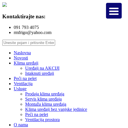
Kontaktirajte nas:
091 793 4075
rmfrigo@yahoo.com
Naslovna
Novosti
Klima uređaji
Uređaji na AKCIJI
Istaknuti uređaji
Peći na pelet
Ventilacija
Usluge
Prodaja klima uređaja
Servis klima uređaja
Montaža klima uređaja
Klima uređaji bez vanjske jedinice
Peći na pelet
Ventilacija prostora
O nama