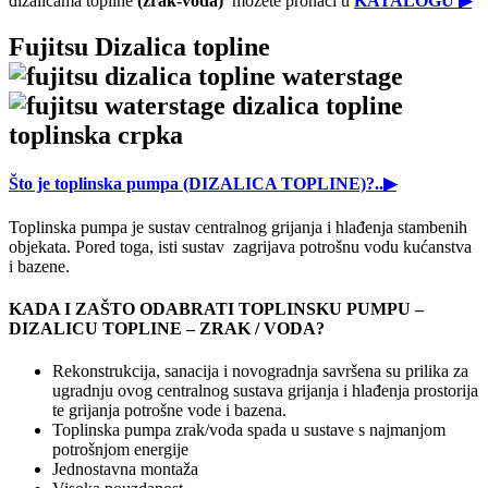
dizalicama topline
(zrak-voda)
možete pronaći u
KATALOGU ▶
Fujitsu Dizalica topline
Što je toplinska pumpa (DIZALICA TOPLINE)?..▶
Toplinska pumpa je sustav centralnog grijanja i hlađenja stambenih
objekata. Pored toga, isti sustav zagrijava potrošnu vodu kućanstva
i bazene.
KADA I ZAŠTO ODABRATI TOPLINSKU PUMPU –
DIZALICU TOPLINE – ZRAK / VODA?
Rekonstrukcija, sanacija i novogradnja savršena su prilika za
ugradnju ovog centralnog sustava grijanja i hlađenja prostorija
te grijanja potrošne vode i bazena.
Toplinska pumpa zrak/voda spada u sustave s najmanjom
potrošnjom energije
Jednostavna montaža