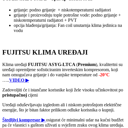
grijanje: podno grijanje + niskotemperaturni radijatori
grijanje i proizvodnju tople potrošne vode: podno grijanje +
niskotemperaturni radijatori + PVT
opcija hlađenja/grijanja: Fan coil unutarnja klima jedinica na
vodu
FUJITSU KLIMA UREĐAJI
Klima uređaji
FUJITSU ASYG-LTCA
(
Premium
), kvalitertni su
uređaji opremljene sofisticiranim inverteskim kompresorom, koji
nam omogućava grijanje i do vanjske temperature od
-20°C
…..
VIDEO ▶
Zadovoljiti će i istančane korisnike koji žele visoku učinkovitost po
pristupačnoj
cijeni
Uređaji oduševljavaju izgledom ali i niskom potrošnjom električne
energije, što je bitan faktor prilikom odluke korisnika o kupnji.
Štedljivi kompresor ▶
osigurat će minimalni udar na kućni budžet
pa će vlasnici s guštom uživati u svježem zraku ovog klima uređaja.