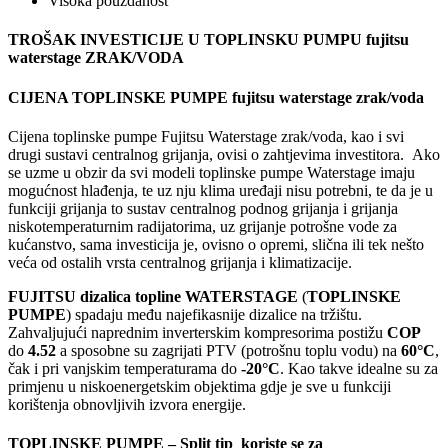
Visoka pouzdanost
TROŠAK INVESTICIJE U TOPLINSKU PUMPU fujitsu
waterstage ZRAK/VODA
CIJENA TOPLINSKE PUMPE fujitsu waterstage zrak/voda
Cijena toplinske pumpe Fujitsu Waterstage zrak/voda, kao i svi
drugi sustavi centralnog grijanja, ovisi o zahtjevima investitora. Ako
se uzme u obzir da svi modeli toplinske pumpe Waterstage imaju
mogućnost hlađenja, te uz nju klima uređaji nisu potrebni, te da je u
funkciji grijanja to sustav centralnog podnog grijanja i grijanja
niskotemperaturnim radijatorima, uz grijanje potrošne vode za
kućanstvo, sama investicija je, ovisno o opremi, slična ili tek nešto
veća od ostalih vrsta centralnog grijanja i klimatizacije.
FUJITSU dizalica topline WATERSTAGE
(
TOPLINSKE
PUMPE
) spadaju među najefikasnije dizalice na tržištu.
Zahvaljujući naprednim inverterskim kompresorima postižu
COP
do
4.52
a sposobne su zagrijati PTV (potrošnu toplu vodu) na
60°C
,
čak i pri vanjskim temperaturama do
-20°C
. Kao takve idealne su za
primjenu u niskoenergetskim objektima gdje je sve u funkciji
korištenja obnovljivih izvora energije.
TOPLINSKE PUMPE – Split tip koriste se za