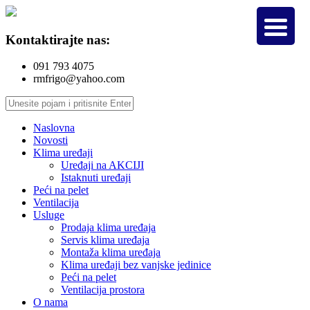
Kontaktirajte nas:
091 793 4075
rmfrigo@yahoo.com
Naslovna
Novosti
Klima uređaji
Uređaji na AKCIJI
Istaknuti uređaji
Peći na pelet
Ventilacija
Usluge
Prodaja klima uređaja
Servis klima uređaja
Montaža klima uređaja
Klima uređaji bez vanjske jedinice
Peći na pelet
Ventilacija prostora
O nama