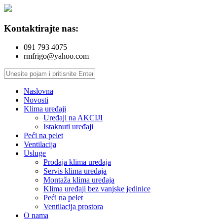
Kontaktirajte nas:
091 793 4075
rmfrigo@yahoo.com
Naslovna
Novosti
Klima uređaji
Uređaji na AKCIJI
Istaknuti uređaji
Peći na pelet
Ventilacija
Usluge
Prodaja klima uređaja
Servis klima uređaja
Montaža klima uređaja
Klima uređaji bez vanjske jedinice
Peći na pelet
Ventilacija prostora
O nama