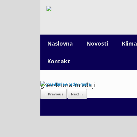
Naslovna
Novosti
Klima
Kontakt
gree-klima-uređaji
← Previous
Next →