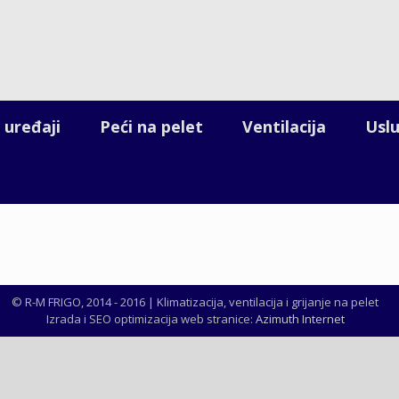
 uređaji
Peći na pelet
Ventilacija
Usl
© R-M FRIGO, 2014 - 2016 | Klimatizacija, ventilacija i grijanje na pelet
Izrada i SEO optimizacija web stranice:
Azimuth Internet