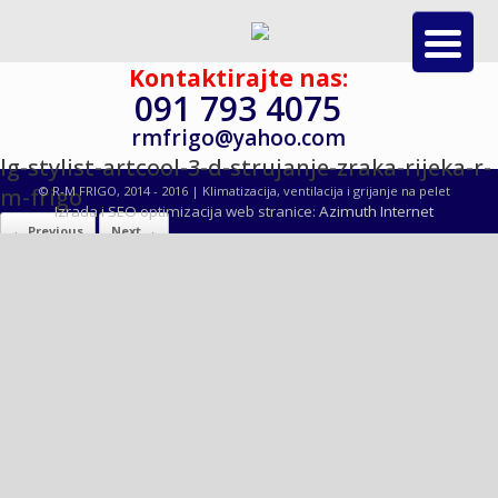
Kontaktirajte nas:
091 793 4075
rmfrigo@yahoo.com
lg-stylist-artcool-3-d-strujanje-zraka-rijeka-r-
m-frigo
© R-M FRIGO, 2014 - 2016 | Klimatizacija, ventilacija i grijanje na pelet
Izrada i SEO optimizacija web stranice:
Azimuth Internet
← Previous
Next →