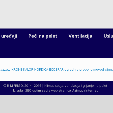
 uređaji
Peći na pelet
Ventilacija
Usl
© R-M FRIGO, 2014 - 2016 | Klimatizacija, ventilacija i grijanje na pelet
Izrada i SEO optimizacija web stranice:
Azimuth Internet