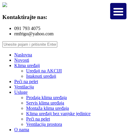
Kontaktirajte nas:
091 793 4075
rmfrigo@yahoo.com
Naslovna
Novosti
Klima uređaji
Uređaji na AKCIJI
Istaknuti uređaji
Peći na pelet
Ventilacija
Usluge
Prodaja klima uređaja
Servis klima uređaja
Montaža klima uređaja
Klima uređaji bez vanjske jedinice
Peći na pelet
Ventilacija prostora
O nama