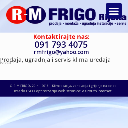
Kontaktirajte nas:
091 793 4075
rmfrigo@yahoo.com
Prodaja, ugradnja i servis klima uređaja
Posted in .
© R-M FRIGO, 2014 - 2016 | Klimatizacija, ventilacija i grijanje na pelet
Izrada i SEO optimizacija web stranice:
Azimuth Internet