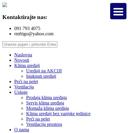
Kontaktirajte nas:
091 793 4075
rmfrigo@yahoo.com
Naslovna
Novosti
Klima uređaji
Uređaji na AKCIJI
Istaknuti uređaji
Peći na pelet
Ventilacija
Usluge
Prodaja klima uređaja
Servis klima uređaja
Montaža klima uređaja
Klima uređaji bez vanjske jedinice
Peći na pelet
Ventilacija prostora
O nama