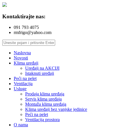
Kontaktirajte nas:
091 793 4075
rmfrigo@yahoo.com
Naslovna
Novosti
Klima uređaji
Uređaji na AKCIJI
Istaknuti uređaji
Peći na pelet
Ventilacija
Usluge
Prodaja klima uređaja
Servis klima uređaja
Montaža klima uređaja
Klima uređaji bez vanjske jedinice
Peći na pelet
Ventilacija prostora
O nama