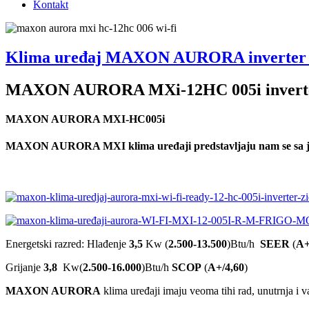
Kontakt
Klima uređaj MAXON AURORA inverter 
MAXON AURORA MXi-12HC 005i inverte
MAXON AURORA MXI-HC005i
MAXON AURORA MXI
klima uređaji predstavljaju nam se sa
Energetski razred: Hlađenje
3,5
Kw (
2.500-13.500
)Btu/h
SEER
(
A+
Grijanje
3,8
Kw(
2.500-16.000
)Btu/h
SCOP
(
A+/4,60
)
MAXON AURORA
klima uređaji imaju veoma tihi rad, unutrnja i v