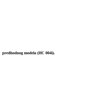
 od predhodnog modela (
HC 004i
).