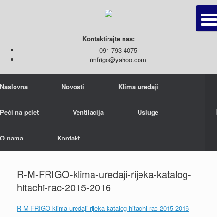
Kontaktirajte nas:
091 793 4075
rmfrigo@yahoo.com
Naslovna
Novosti
Klima uređaji
Peći na pelet
Ventilacija
Usluge
O nama
Kontakt
R-M-FRIGO-klima-uredaji-rijeka-katalog-
hitachi-rac-2015-2016
R-M-FRIGO-klima-uredaji-rijeka-katalog-hitachi-rac-2015-2016