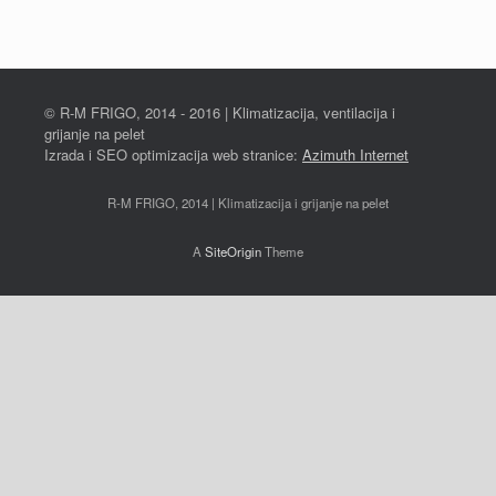
© R-M FRIGO, 2014 - 2016 | Klimatizacija, ventilacija i
grijanje na pelet
Izrada i SEO optimizacija web stranice:
Azimuth Internet
R-M FRIGO, 2014 | Klimatizacija i grijanje na pelet
A
SiteOrigin
Theme